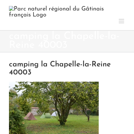
Passer
au
contenu
camping la Chapelle-la-
Reine 40003
camping la Chapelle-la-Reine
40003