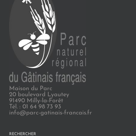
Maison du Parc
20 boulevard Lyautey
91490 Milly-la-Forêt
Tél. : 01 64 98 73 93
info@parc-gatinais-francais.fr
RECHERCHER