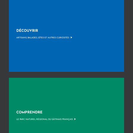
DÉCOUVRIR
>
ARTISANS, BALADES, GÎTES ET AUTRES CURIOSITÉS
COMPRENDRE
>
LE PARC NATUREL RÉGIONAL DU GÂTINAIS FRANÇAIS