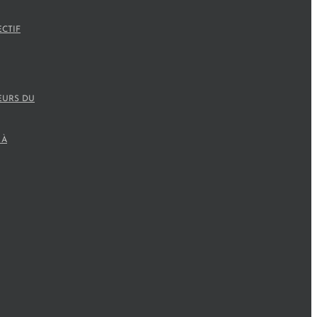
ECTIF
EURS DU
 À