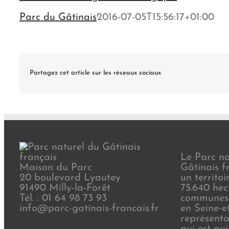
Parc du Gâtinais
2016-07-05T15:56:17+01:00
Partagez cet article sur les réseaux sociaux
Le Parc na
Maison du Parc
Gâtinais f
20 boulevard Lyautey
un territoi
91490 Milly-la-Forêt
75.640 hec
Tél. : 01 64 98 73 93
communes 
info@parc-gatinais-francais.fr
en Seine-e
représenta
qui est au