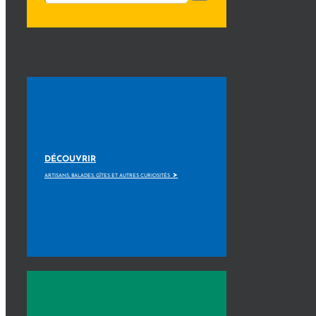
DÉCOUVRIR
>
ARTISANS, BALADES, GÎTES ET AUTRES CURIOSITÉS