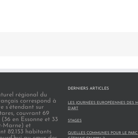
DERNIERS ARTICLES
turel régional du
rançais correspond à
LES JOURNÉES EUROPÉENNES DES M
re s’étendant sur
D’ART
tares, couvrant 69
(36 en Essonne et 33
STAGES
t-Marne) et
nt 82.153 habitants
QUELLES COMMUNES POUR LE PARC
jourd’hui au cœur des