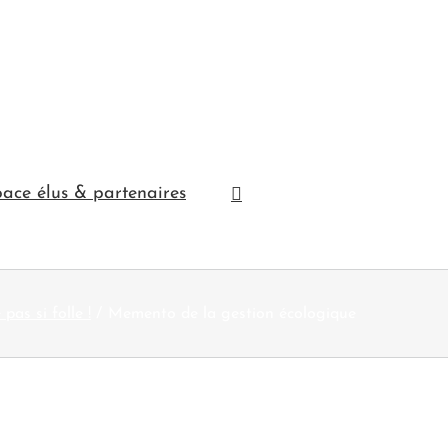
ace élus & partenaires
pas si folle !
Memento de la gestion écologique