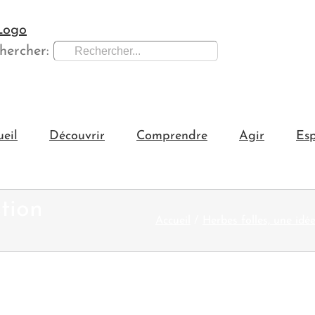
hercher:
ueil
Découvrir
Comprendre
Agir
Esp
tion
Accueil
Herbes folles, une idée 