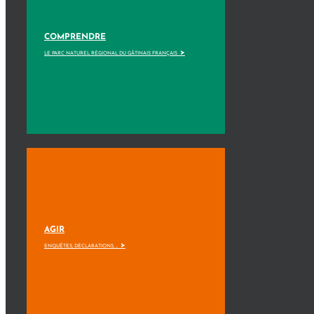
COMPRENDRE
>
LE PARC NATUREL RÉGIONAL DU GÂTINAIS FRANÇAIS
AGIR
>
ENQUÊTES, DÉCLARATIONS, ...