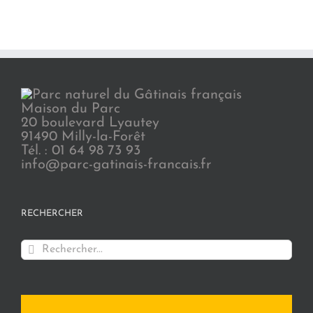
Maison du Parc
20 boulevard Lyautey
91490 Milly-la-Forêt
Tél. : 01 64 98 73 93
info@parc-gatinais-francais.fr
RECHERCHER
Rechercher: