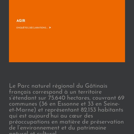
AGIR
>
ENQUÊTES, DÉCLARATIONS, ...
Le Parc naturel régional du Gâtinais
français correspond à un territoire
s’étendant sur 75.640 hectares, couvrant 69
communes (36 en Essonne et 33 en Seine-
et-Marne) et représentant 82.153 habitants
qui est aujourd’hui au cœur des
préoccupations en matière de préservation
de l’environnement et du patrimoine
naturel et culturel.