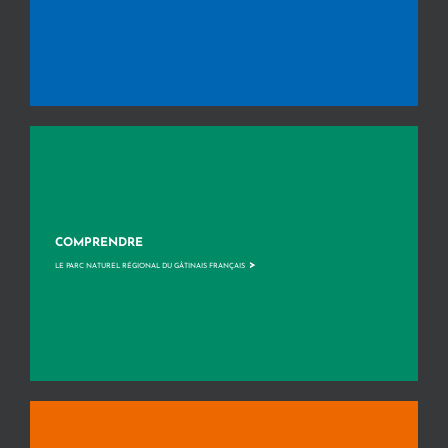
COMPRENDRE
>
LE PARC NATUREL RÉGIONAL DU GÂTINAIS FRANÇAIS