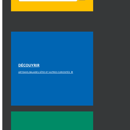
DÉCOUVRIR
>
ARTISANS, BALADES, GÎTES ET AUTRES CURIOSITÉS