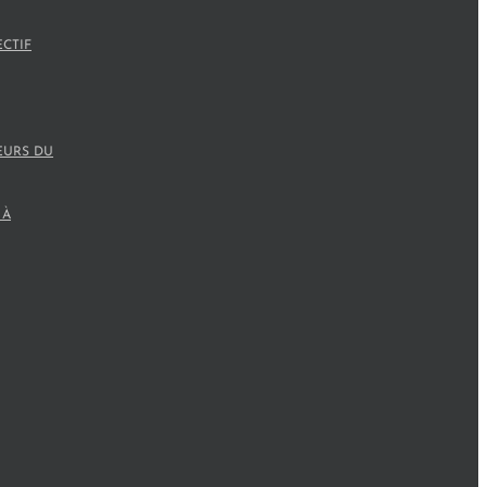
ECTIF
EURS DU
 À