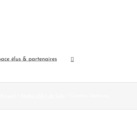
ace élus & partenaires
Accueil
Atelier d’Art de Cély
Caroline Delépine