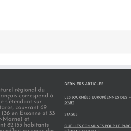
DERNIERS ARTICLES
turel régional du
rançais correspond à
LES JOURNÉES EUROPÉENNES DES M
re s’étendant sur
D’ART
tares, couvrant 69
(36 en Essonne et 33
STAGES
t-Marne) et
nt 82.153 habitants
QUELLES COMMUNES POUR LE PARC
jourd’hui au cœur des