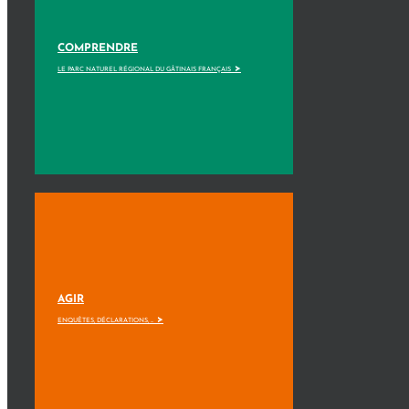
COMPRENDRE
>
LE PARC NATUREL RÉGIONAL DU GÂTINAIS FRANÇAIS
AGIR
>
ENQUÊTES, DÉCLARATIONS, ...