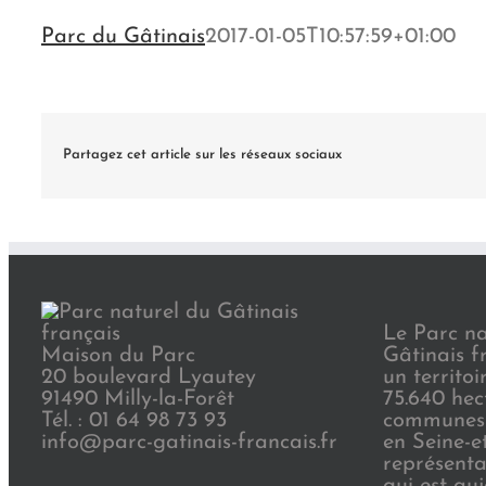
Parc du Gâtinais
2017-01-05T10:57:59+01:00
Partagez cet article sur les réseaux sociaux
Le Parc na
Maison du Parc
Gâtinais f
20 boulevard Lyautey
un territoi
91490 Milly-la-Forêt
75.640 hec
Tél. : 01 64 98 73 93
communes 
info@parc-gatinais-francais.fr
en Seine-e
représenta
qui est au