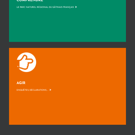
COMPRENDRE
>
LE PARC NATUREL RÉGIONAL DU GÂTINAIS FRANÇAIS
AGIR
>
ENQUÊTES, DÉCLARATIONS, ...