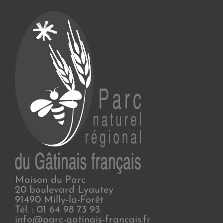
Maison du Parc
20 boulevard Lyautey
91490 Milly-la-Forêt
Tél. : 01 64 98 73 93
info@parc-gatinais-francais.fr