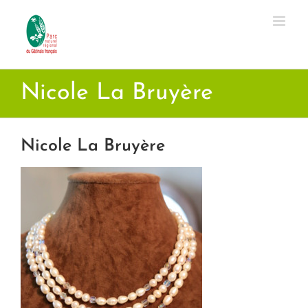
Passer
au
contenu
Nicole La Bruyère
Nicole La Bruyère