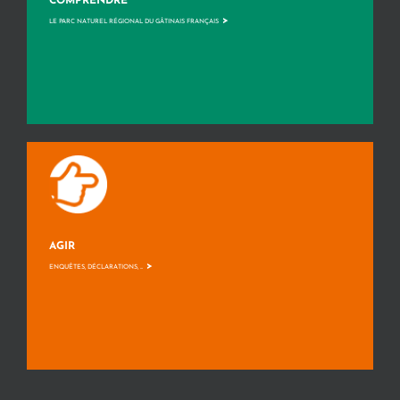
COMPRENDRE
>
LE PARC NATUREL RÉGIONAL DU GÂTINAIS FRANÇAIS
AGIR
>
ENQUÊTES, DÉCLARATIONS, ...