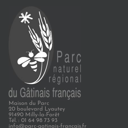
Maison du Parc
20 boulevard Lyautey
91490 Milly-la-Forêt
Tél. : 01 64 98 73 93
info@parc-gatinais-francais.fr