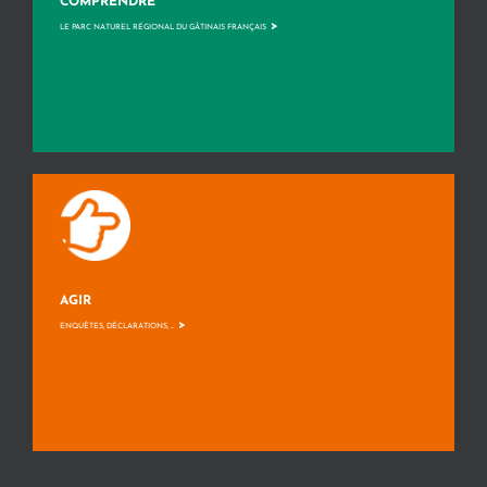
COMPRENDRE
>
LE PARC NATUREL RÉGIONAL DU GÂTINAIS FRANÇAIS
AGIR
>
ENQUÊTES, DÉCLARATIONS, ...