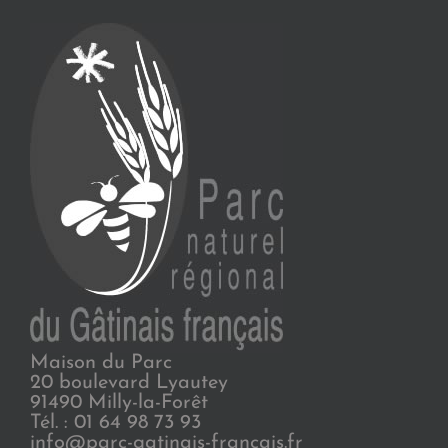
Maison du Parc
20 boulevard Lyautey
91490 Milly-la-Forêt
Tél. : 01 64 98 73 93
info@parc-gatinais-francais.fr