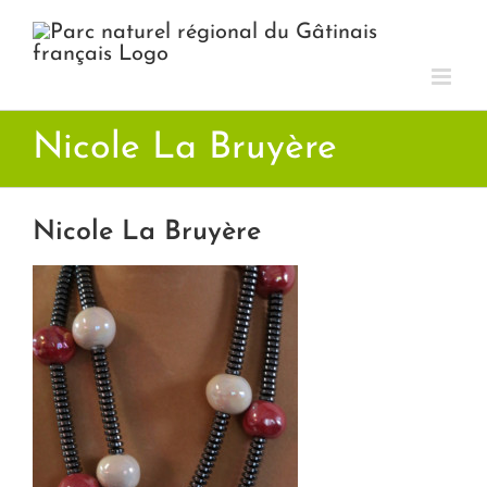
Passer
au
contenu
Nicole La Bruyère
Nicole La Bruyère