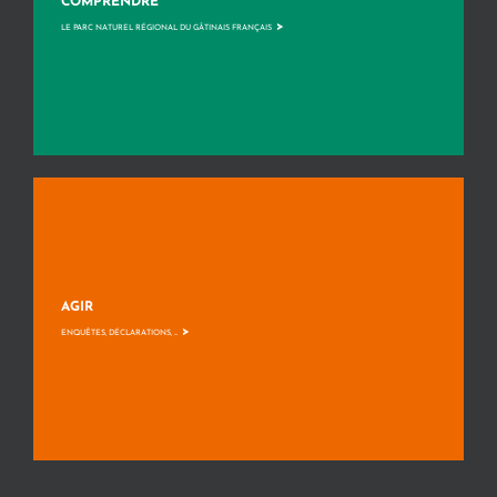
COMPRENDRE
>
LE PARC NATUREL RÉGIONAL DU GÂTINAIS FRANÇAIS
AGIR
>
ENQUÊTES, DÉCLARATIONS, ...