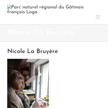
Passer
au
contenu
Nicole La Bruyère
Nicole La Bruyère