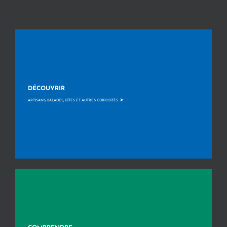
DÉCOUVRIR
>
ARTISANS, BALADES, GÎTES ET AUTRES CURIOSITÉS