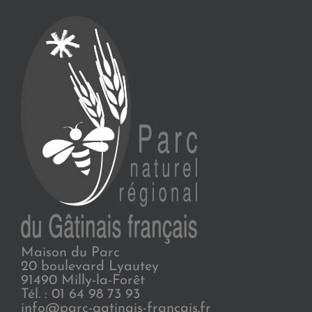
Maison du Parc
20 boulevard Lyautey
91490 Milly-la-Forêt
Tél. : 01 64 98 73 93
info@parc-gatinais-francais.fr