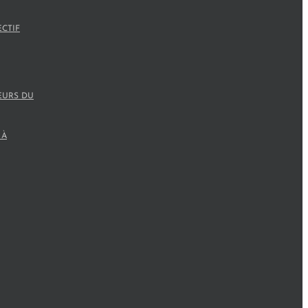
ECTIF
EURS DU
 À