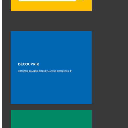
DÉCOUVRIR
>
ARTISANS, BALADES, GÎTES ET AUTRES CURIOSITÉS