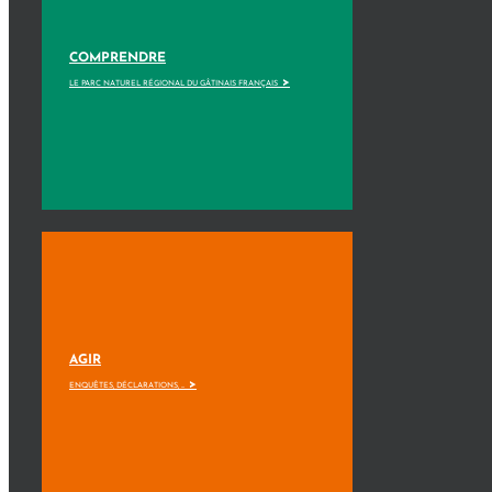
COMPRENDRE
>
LE PARC NATUREL RÉGIONAL DU GÂTINAIS FRANÇAIS
AGIR
>
ENQUÊTES, DÉCLARATIONS, ...