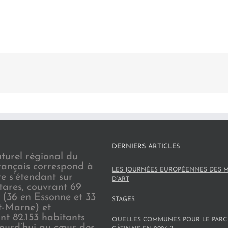
DERNIERS ARTICLES
turel régional du
rançais correspond à
LES JOURNÉES EUROPÉENNES DES M
re s’étendant sur
D’ART
tares, couvrant 69
(36 en Essonne et 33
STAGES
t-Marne) et
nt 82.153 habitants
QUELLES COMMUNES POUR LE PARC
jourd’hui au cœur des