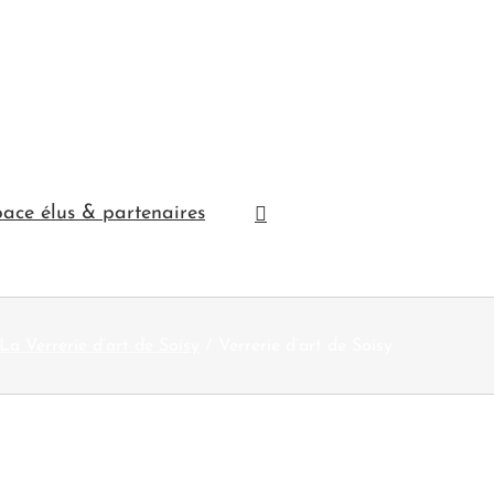
ace élus & partenaires
La Verrerie d’art de Soisy
Verrerie d’art de Soisy