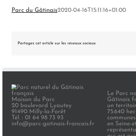
Parc du Gâtinais
2020-04-16T15:11:16+01:00
Partagez cet article sur les réseaux sociaux
Le Parc na
Maison du Parc
Gâtinais f
20 boulevard Lyautey
un territoi
91490 Milly-la-Forêt
75.640 hec
Tél. : 01 64 98 73 93
communes 
info@parc-gatinais-francais.fr
en Seine-e
représenta
qui est au