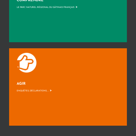
COMPRENDRE
>
LE PARC NATUREL RÉGIONAL DU GÂTINAIS FRANÇAIS
AGIR
>
ENQUÊTES, DÉCLARATIONS, ...