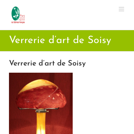
Passer
au
contenu
Verrerie d’art de Soisy
Verrerie d’art de Soisy