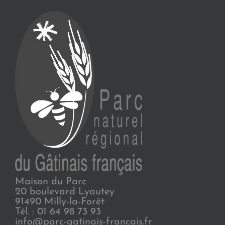
Maison du Parc
20 boulevard Lyautey
91490 Milly-la-Forêt
Tél. : 01 64 98 73 93
info@parc-gatinais-francais.fr