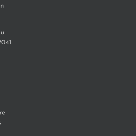
en
du
2041
re
s