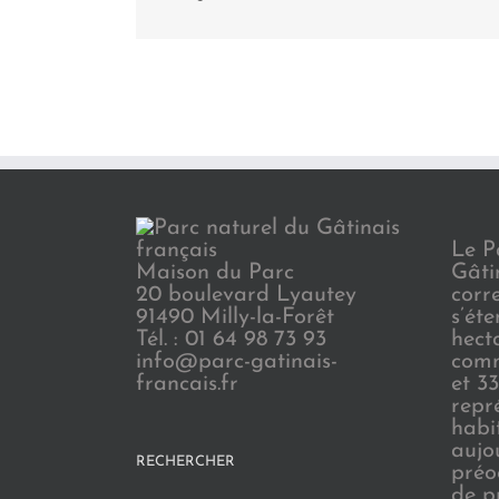
Le P
Maison du Parc
Gâti
20 boulevard Lyautey
corr
91490 Milly-la-Forêt
s’ét
Tél. : 01 64 98 73 93
hect
info@parc-gatinais-
comm
francais.fr
et 3
repr
habi
aujo
RECHERCHER
préo
de p