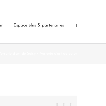
ir
Espace élus & partenaires
errerie d’art de Soisy
Verrerie d’art de Soisy
Facebook
X
LinkedIn