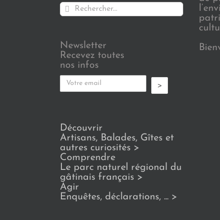
Rechercher:
l’en
patr
cultu
Newsletter
Bien
Recevez toutes
nos infos
>
Découvrir
Artisans, Balades, Gîtes et
autres curiosités
>
Comprendre
Le parc naturel régional du
gâtinais français
>
Agir
Enquêtes, déclarations, ...
>