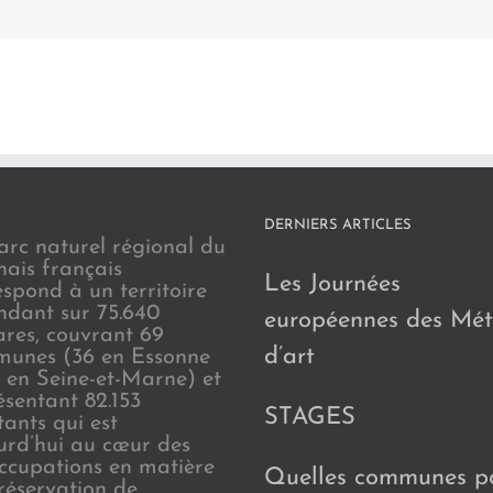
DERNIERS ARTICLES
arc naturel régional du
nais français
Les Journées
espond à un territoire
endant sur 75.640
européennes des Mét
ares, couvrant 69
d’art
unes (36 en Essonne
3 en Seine-et-Marne) et
ésentant 82.153
STAGES
tants qui est
urd’hui au cœur des
ccupations en matière
Quelles communes p
réservation de