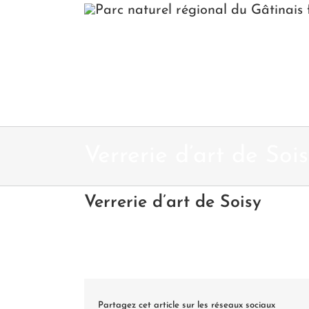
Passer
au
contenu
Verrerie d’art de Soi
Verrerie d’art de Soisy
Partagez cet article sur les réseaux sociaux