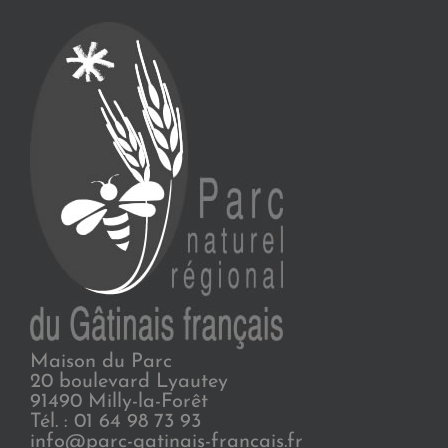
Maison du Parc
20 boulevard Lyautey
91490 Milly-la-Forêt
Tél. : 01 64 98 73 93
info@parc-gatinais-francais.fr