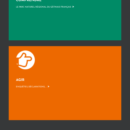
COMPRENDRE
>
LE PARC NATUREL RÉGIONAL DU GÂTINAIS FRANÇAIS
AGIR
>
ENQUÊTES, DÉCLARATIONS, ...